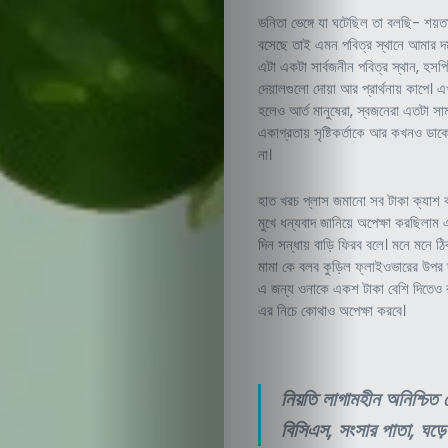
ভনিতা ভেঙ্গে যা ঘটেছিল তা বলছি- শয়ত
বসেছে তাই এমন পবিত্র স্থানে আমার দ
এটা একটা সার্বজনীন পবিত্র স্থান, হসপি
দেয়ালগুলো দোয়া আর প্রার্থনায় কাপে। 
হলেও আর্ত মানুষেরা, স্বজনেরা এতটা সাম
একাগ্রতায় সৃষ্টিকর্তাকে আর কখনও ডাক
না।
হাত খরচ প্লাস জমানো সব টাকা ক্যাশ কাউ
মুখে ধন্যবাদ জানিয়ে অপেক্ষা করছিলা
দিন সন্ধায় বাড়ি ফিরব বলে। মনে মনে 
মামা কে বলব কুড়িল ফ্লাইওভারের উপর দ
এ জন্য ওনাকে একশ টাকা বেশি দিতেও র
এর নিচে কোথাও অপেক্ষা করবে।
নিয়তি লাগামহীন অনিশ্চি
বিসিএস, সংসার পাতা, ঘড়ে