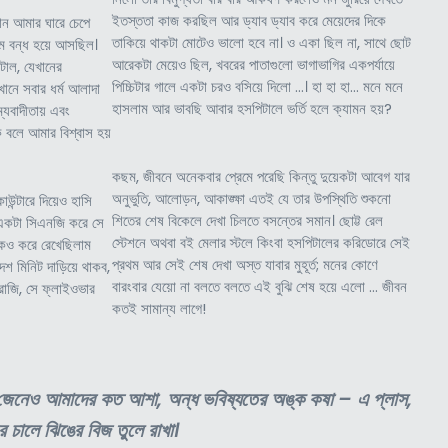
ইতস্ততা কাজ করছিল আর ড্যাব ড্যাব করে মেয়েদের দিকে
ান আমার ঘারে চেপে
তাকিয়ে থাকটা মোটেও ভালো হবে না। ও একা ছিল না, সাথে ছোট
ম বন্ধ হয়ে আসছিল।
আরেকটা মেয়েও ছিল, খবরের পাতাগুলো ভাগাভাগির একপর্যায়ে
টাল, যেখানের
পিচ্চিটার গালে একটা চরও বসিয়ে দিলো …। হা হা হা… মনে মনে
এখানে সবার ধর্ম আলাদা
হাসলাম আর ভাবছি আবার হসপিটালে ভর্তি হলে ক্যামন হয়?
্যবাদীতায় এবং
ে বলে আমার বিশ্বাস হয়
কছম, জীবনে অনেকবার প্রেমে পরেছি কিন্তু দুয়েকটা আবেগ যার
অনুভুতি, আলোড়ন, আকাঙ্ক্ষা এতই যে তার উপস্থিতি শুকনো
ন্টারে দিয়েও হাসি
শিতের শেষ বিকেলে দেখা চিলতে বসন্তের সমান। ছোট্ট রেল
ম একটা সিএনজি করে সে
স্টেশনে অথবা বই মেলার স্টলে কিংবা হসপিটালের করিডোরে সেই
ঠিকও করে রেখেছিলাম
প্রথম আর সেই শেষ দেখা অস্ত যাবার মুহূর্ত; মনের কোণে
শ মিনিট দাড়িয়ে থাকব,
বারংবার যেয়ো না বলতে বলতে এই বুঝি শেষ হয়ে এলো … জীবন
াজি, সে ফ্লাইওভার
কতই সামান্য লাগে!
ত জেনেও আমাদের কত আশা, অন্ধ ভবিষ্যতের অঙ্ক কষা – এ প্লাস,
র চালে ঝিঙের বিজ তুলে রাখা।