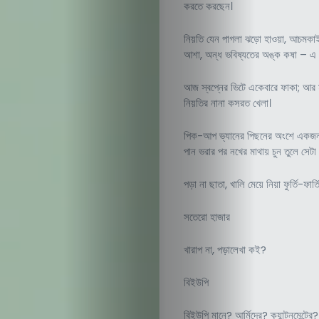
করতে করছেন।
নিয়তি যেন পাগলা ঝড়ো হাওয়া, আচমকাই
আশা, অন্ধ ভবিষ্যতের অঙ্ক কষা – এ প্
আজ স্বপ্নের ভিটে একেবারে ফাকা; আর ম
নিয়তির নানা কসরত খেলা।
পিক-আপ ভ্যানের পিছনের অংশে একজন পু
পান ভরার পর নখের মাথায় চুন তুলে সেটা
পড়া না ছাতা, খালি মেয়ে নিয়া ফুর্তি-ফা
সতেরো হাজার
খারাপ না, পড়ালেখা কই?
বিইউপি
বিইউপি মানে? আর্মিদের? ক্যান্টনমেন্টের?