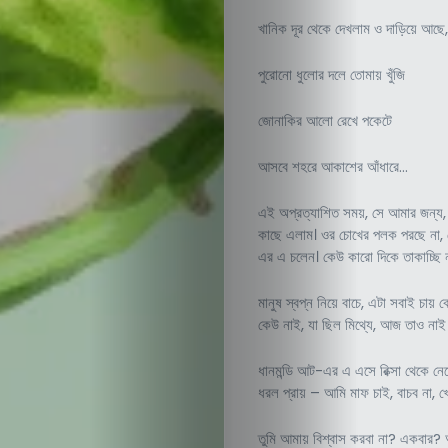
খানিক দূর থেকে দেখলাম ও দাড়িয়ে আছে,
পুরোনো ধুলোর দলে তোমায় খুঁজি
জোনাকির আলো রেখে পকেটে
সাহিত্য
আসবে শহরে আকাশের আঁধারে…
পাতা
এই অপ্রত্যাশিত সময়, সে আমার জন্য, এ
কাছে এলাম। ওর চোখের পলক পরছে না, যেন
এর এ চলেন। কেউ কারো দিকে তাকাচ্ছি 
নাম-
মানুষ স্বপ্ন নিয়ে বাচে, এটা সবাই চায
পরিচয়
কেউ নাই, যা ছিল মিথ্যে, আজ তাও নাই
লেখার
ধানমন্ডি আট-এর এ এসে রিক্সা থেকে নেমে
ধরল প্রায় – আমি মাফ চাই, বাচব না, খ
পাতা
তুমি আমায় বিশ্বাস করবা না? একবার? 