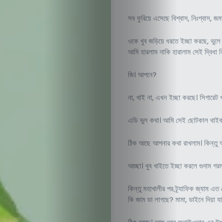
ডাকঘর
সব ফুরিয়ে এসেছে বিশ্বাস, নিঃশ্বা
ওকে খুব জড়িয়ে ধরতে ইচ্ছা করছে, ভু
আমি হারলাম নাকি হারালাম সেই দ্বিধা
Search
জি। আপনে?
না, খাই না, এখন ইচ্ছা করছে। সিগারেট 
এডি ভুল কথা। আমি সেই ছোটকাল থাইকা
ঠিক আছে আপনার কথা রাখলাম। কিন্তু
আচ্ছা। খুব খাইতে ইচ্ছা করলে গুদাম গ
কিন্তু মহাখালীর পর ট্র্যাফিক জ্যাম এ
কি জাম ডা লাগছে? মামা, ডাইনে দিয়া য