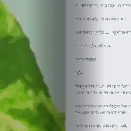
না। সাইন্সল্যাবের মোড়ে আড়ং এর সামন
ওকে কাঠবিড়ালি… কিসের অ্যাড্রেস?
ওহ! আপনার ফ্লাটের …… শুধু বাইরে বা
ধানমণ্ডি ৮/এ, হাউজ ২৮
ফ্লাট নাম্বার?
বি/এ
কিন্তু সত্যটা এই যে এটা আমার ঠিকান
হসপিটালে ভর্তির পর গত পাচ দিন থেক
সাইন্সল্যাবের মোড়ে ওভারব্রিজের উপর
সিম থেকে আগেও একবার কথা বলেছি।
জলদি করেন জলদি, আমি দাড়িয়ে আছি